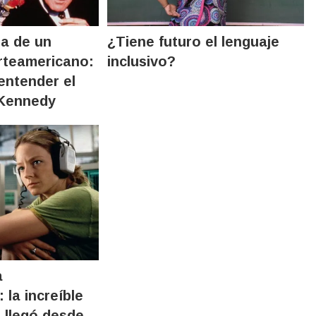
ta de un
¿Tiene futuro el lenguaje
rteamericano:
inclusivo?
entender el
 Kennedy
a
 la increíble
 llegó desde