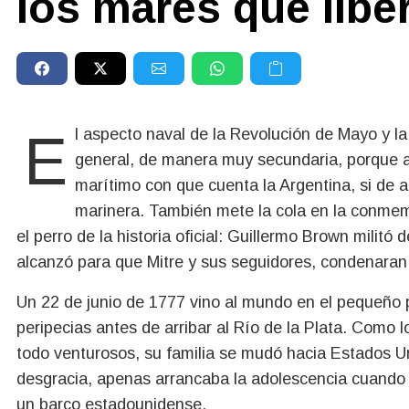
los mares que libe
El aspecto naval de la Revolución de Mayo y la posterior lucha por la independencia se valora en
general, de manera muy secundaria, porque a p
marítimo con que cuenta la Argentina, si de a
marinera. También mete la cola en la conmem
el perro de la historia oficial: Guillermo Brown milit
alcanzó para que Mitre y sus seguidores, condenaran 
Un 22 de junio de 1777 vino al mundo en el pequeño p
peripecias antes de arribar al Río de la Plata. Como l
todo venturosos, su familia se mudó hacia Estados U
desgracia, apenas arrancaba la adolescencia cuando
un barco estadounidense.