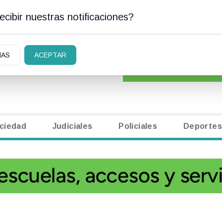
cibir nuestras notificaciones?
N CARLOS DE BARILOCHE
CLASIFICADOS
|
NECR
IAS
ACEPTAR
ciedad
Judiciales
Policiales
Deportes