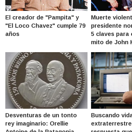
El creador de "Pampita" y
Muerte violen
"El Loco Chavez" cumple 79
presidente no
años
5 claves para 
mito de John
Desventuras de un tonto
Buscando vid
rey imaginario: Orellie
extraterrestre:
Antoine de la Patagonia
respuesta que