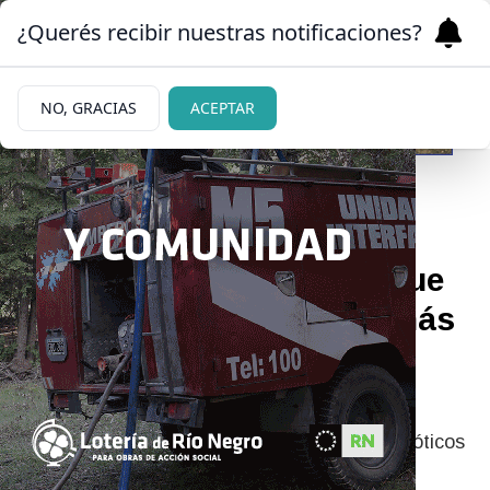
¿Querés recibir nuestras notificaciones?
NO, GRACIAS
ACEPTAR
02/06/2026
Detuvieron a una mujer que
viajaba a Bariloche con más
de dos kilos de cocaína
ocultos en una valija
La droga fue detectada por un perro antinarcóticos
durante un control de Gendarmería.