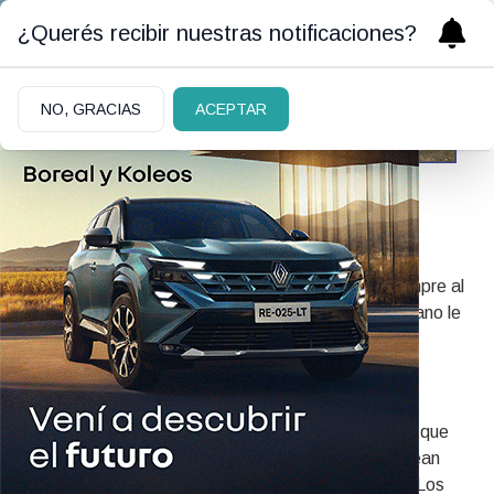
¿Querés recibir nuestras notificaciones?
NO, GRACIAS
ACEPTAR
RSS
Utilice nuestros canales RSS para mantenerse siempre al
tanto de la última información que Diario El Cordillerano le
ofrece.
¿Qué es el RSS?
El RSS ("Really Simple Syndication") es un formato que
permite emitir contenidos desde un sitio para que sean
agregados fácilmente en aplicaciones o sitios web. Los