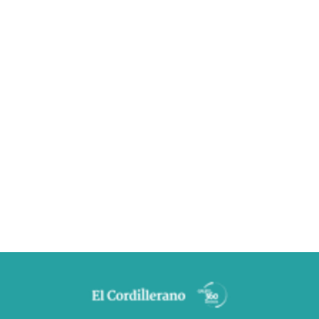
s fúnebres dairio