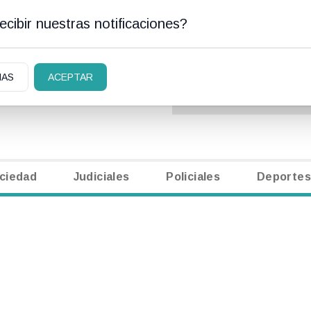
cibir nuestras notificaciones?
AN CARLOS DE BARILOCHE
CLASIFICADOS
|
NECR
IAS
ACEPTAR
ciedad
Judiciales
Policiales
Deportes