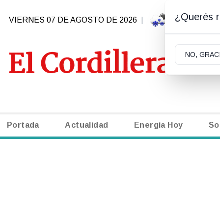
¿Querés re
VIERNES 07 DE AGOSTO DE 2026
|
1.8ºC | S
NO, GRAC
Portada
Actualidad
Energía Hoy
So