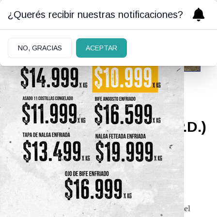
¿Querés recibir nuestras notificaciones?
NO, GRACIAS
ACEPTAR
12/01/2026
Alicia de De Miguel (Q.E.P.D.)
Alicia de De Miguel (Q.E.P.D.)
El Rotary Club San Carlos de Bariloche participa el