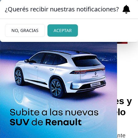
¿Querés recibir nuestras notificaciones?
NO, GRACIAS
ACEPTAR
02/06/2026
Rechazaron la ordenanza
para la creación de un
Centro de Adultos Mayores y
jubiladas se tiraron al suelo
en rechazo
La sesión extraordinaria del Concejo Deliberante