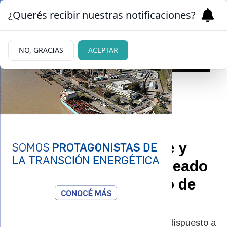
¿Querés recibir nuestras notificaciones?
NO, GRACIAS
ACEPTAR
02/06/2026
Entró armado a una
verdulería de Bariloche y
escapó cuando el empleado
lo enfrentó con un palo de
escoba
El asaltante irrumpió en una verdulería dispuesto a