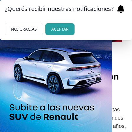
¿Querés recibir nuestras notificaciones?
NO, GRACIAS
ACEPTAR
|
TRABAJO
02/06/2026
GNL: crece la participación
de las mujeres en los
proyectos energéticos
Soledad Ibáñez se convirtió en una de las tantas
mujeres que hoy tienen su espacio en los grandes
proyectos energéticos de Río Negro. A los 41 años,