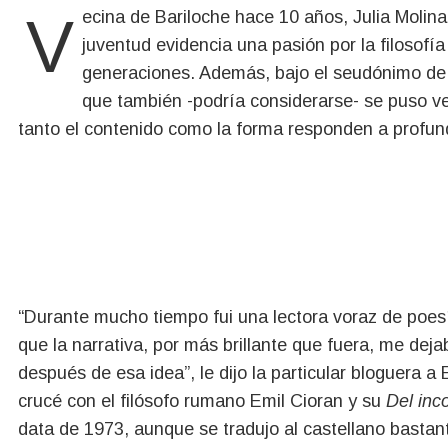
Vecina de Bariloche hace 10 años, Julia Molina puede lucir anacrónica. A pesar de su considerable
juventud evidencia una pasión por la filosofía
generaciones. Además, bajo el seudónimo de “
que también -podría considerarse- se puso v
tanto el contenido como la forma responden a profun
“Durante mucho tiempo fui una lectora voraz de poes
que la narrativa, por más brillante que fuera, me dej
después de esa idea”, le dijo la particular bloguera a
crucé con el filósofo rumano Emil Cioran y su
Del inc
data de 1973, aunque se tradujo al castellano basta