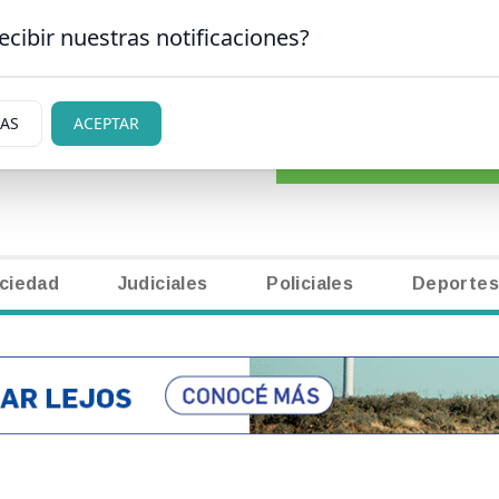
ecibir nuestras notificaciones?
CLASIFICADOS
|
NECR
ARLOS DE BARILOCHE
IAS
ACEPTAR
ciedad
Judiciales
Policiales
Deportes