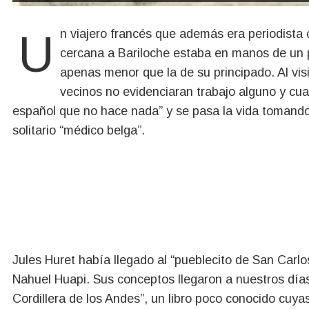
Un viajero francés que además era periodista constató que hacia 1910, una característica estancia
cercana a Bariloche estaba en manos de un p
apenas menor que la de su principado. Al vis
vecinos no evidenciaran trabajo alguno y cua
español que no hace nada” y se pasa la vida tomand
solitario “médico belga”.
Jules Huret había llegado al “pueblecito de San Carl
Nahuel Huapi. Sus conceptos llegaron a nuestros días 
Cordillera de los Andes”, un libro poco conocido cuya