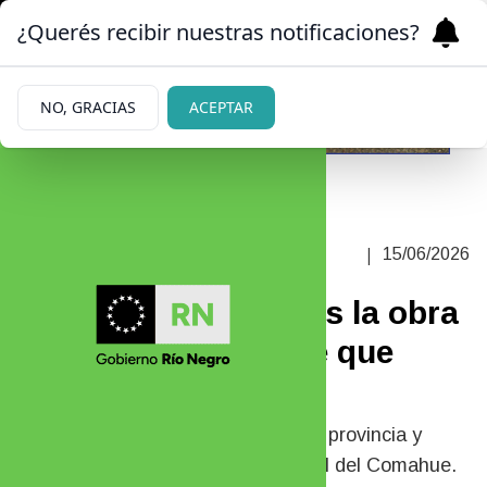
¿Querés recibir nuestras notificaciones?
NO, GRACIAS
ACEPTAR
UN LIBRO PARA PÚBLICO
|
15/06/2026
INFANTOJUVENIL
Se traducirá al inglés la obra
de una barilochense que
publicó el FER
Acuerdo entre el sello público de la provincia y
cátedras de la Universidad Nacional del Comahue.