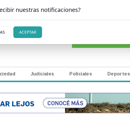
ecibir nuestras notificaciones?
CLASIFICADOS
|
NECR
N CARLOS DE BARILOCHE
IAS
ACEPTAR
ciedad
Judiciales
Policiales
Deportes