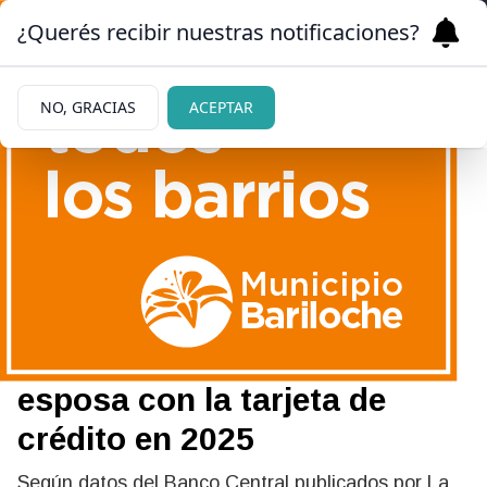
¿Querés recibir nuestras notificaciones?
NO, GRACIAS
ACEPTAR
|
CORRUPCIÓN
26/05/2026
Nuevo hallazgo de
millonarios gastos
realizados por Adorni y su
esposa con la tarjeta de
crédito en 2025
Según datos del Banco Central publicados por La