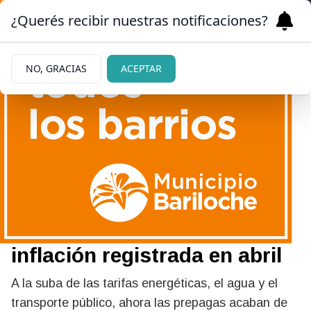
¿Querés recibir nuestras notificaciones?
NO, GRACIAS
ACEPTAR
|
ECONOMÍA
26/05/2026
Nuevo aumento de las
prepagas: subirán sus
planes por encima de la
inflación registrada en abril
A la suba de las tarifas energéticas, el agua y el
transporte público, ahora las prepagas acaban de