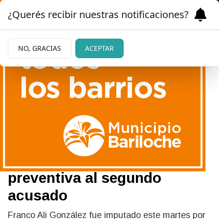
¿Querés recibir nuestras notificaciones?
NO, GRACIAS
ACEPTAR
26/05/2026
Crimen del comerciante en
Bariloche: formularon
cargos y dictaron prisión
preventiva al segundo
acusado
Franco Ali González fue imputado este martes por