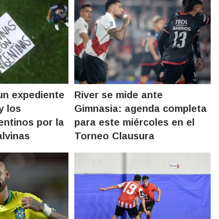
 un expediente
River se mide ante
y los
Gimnasia: agenda completa
entinos por la
para este miércoles en el
lvinas
Torneo Clausura