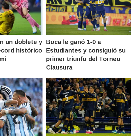
on un doblete y
Boca le ganó 1-0 a
écord histórico
Estudiantes y consiguió su
ami
primer triunfo del Torneo
Clausura