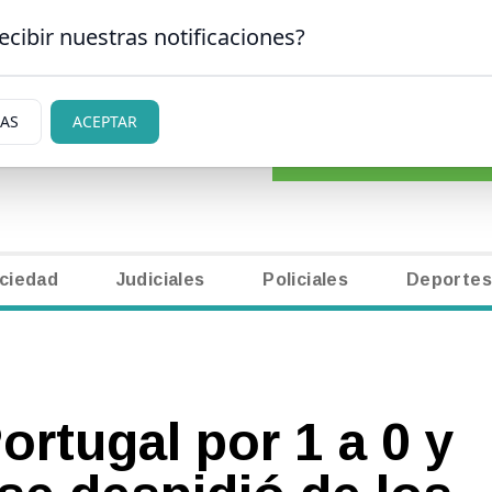
ecibir nuestras notificaciones?
CLASIFICADOS
|
NECR
ARLOS DE BARILOCHE
IAS
ACEPTAR
ciedad
Judiciales
Policiales
Deportes
ortugal por 1 a 0 y