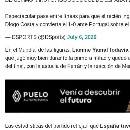
DE ÚLTIMO MINUTO: ¡GOOOOOOOL DE ESPAÑA P
Espectacular pase entre líneas para que el recién in
Diogo Costa y convierta el 1-0 ante Portugal sobre el 
— DSPORTS (@DSports)
July 6, 2026
En el Mundial de las figuras,
Lamine Yamal todavía
que jugó muy bien durante la primera mitad y quedó at
del final, con la astucia de Ferrán y la reacción de M
Las estadísticas del partido reflejan que E
spaña tuv