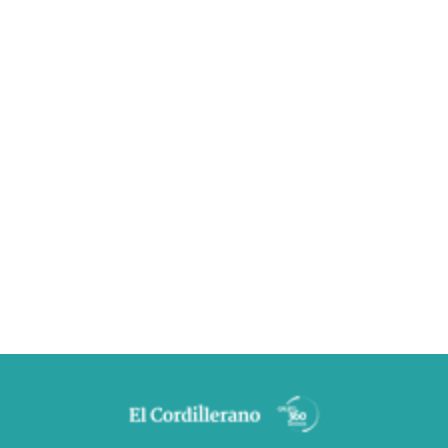
s fúnebres dairio