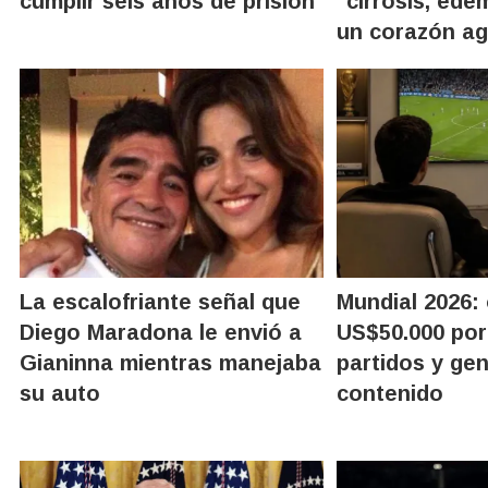
cumplir seis años de prisión
"cirrosis, ede
un corazón a
La escalofriante señal que
Mundial 2026:
Diego Maradona le envió a
US$50.000 por
Gianinna mientras manejaba
partidos y ge
su auto
contenido