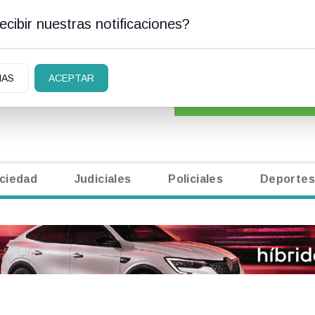
cibir nuestras notificaciones?
N CARLOS DE BARILOCHE
CLASIFICADOS
|
NECR
IAS
ACEPTAR
ciedad
Judiciales
Policiales
Deportes