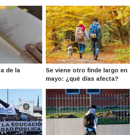
ta de la
Se viene otro finde largo en
mayo: ¿qué días afecta?