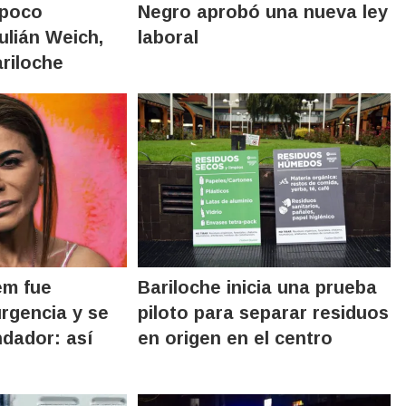
 poco
Negro aprobó una nueva ley
ulián Weich,
laboral
ariloche
em fue
Bariloche inicia una prueba
urgencia y se
piloto para separar residuos
dador: así
en origen en el centro