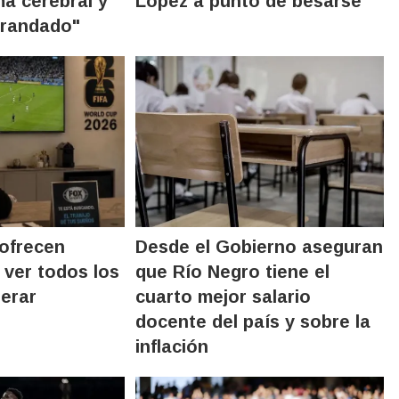
ma cerebral y
López a punto de besarse
grandado"
 ofrecen
Desde el Gobierno aseguran
 ver todos los
que Río Negro tiene el
nerar
cuarto mejor salario
docente del país y sobre la
inflación