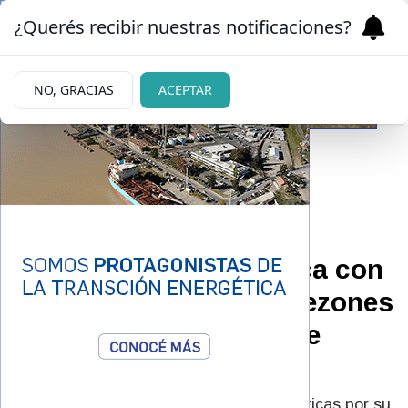
¿Querés recibir nuestras notificaciones?
NO, GRACIAS
ACEPTAR
|
CONTROVERSIA
03/07/2026
Daniela Celis rompió el
silencio tras la polémica con
Mica Viciconte: “Mis pezones
son más llamativos que
otros porque…”
La ex Gran Hermano respondió a las críticas por su