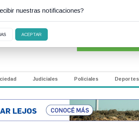
cibir nuestras notificaciones?
AN CARLOS DE BARILOCHE
CLASIFICADOS
|
NECR
IAS
ACEPTAR
ciedad
Judiciales
Policiales
Deportes