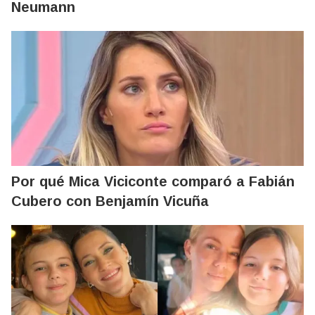
Neumann
Por qué Mica Viciconte comparó a Fabián
Cubero con Benjamín Vicuña