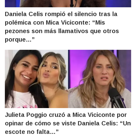
Daniela Celis rompió el silencio tras la
polémica con Mica Viciconte: “Mis
pezones son más llamativos que otros
porque…”
Julieta Poggio cruzó a Mica Viciconte por
opinar de cómo se viste Daniela Celis: “Un
escote no falta…”