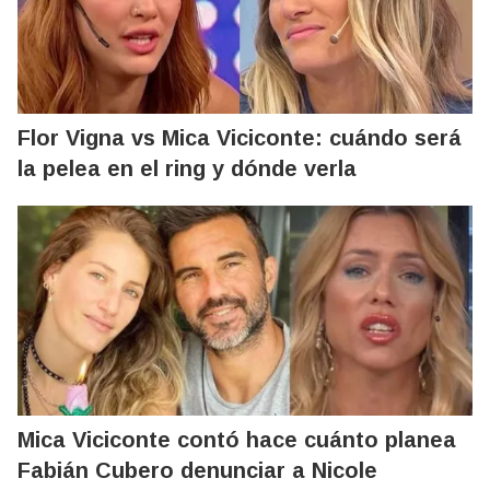
Flor Vigna vs Mica Viciconte: cuándo será
la pelea en el ring y dónde verla
Mica Viciconte contó hace cuánto planea
Fabián Cubero denunciar a Nicole