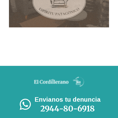
Envianos tu denuncia
2944-80-6918