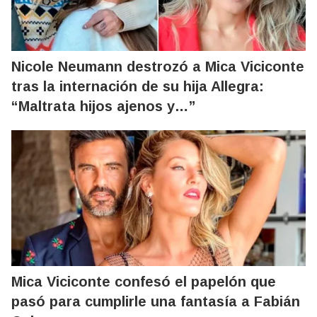
Nicole Neumann destrozó a Mica Viciconte
tras la internación de su hija Allegra:
“Maltrata hijos ajenos y…”
Mica Viciconte confesó el papelón que
pasó para cumplirle una fantasía a Fabián