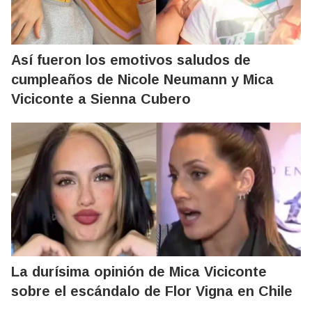
Así fueron los emotivos saludos de
cumpleaños de Nicole Neumann y Mica
Viciconte a Sienna Cubero
La durísima opinión de Mica Viciconte
sobre el escándalo de Flor Vigna en Chile