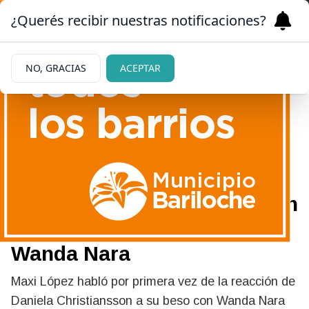
¿Querés recibir nuestras notificaciones?
NO, GRACIAS
ACEPTAR
|
TENSIÓN
13/06/2026
Maxi López confesó cómo le
cayó a Daniela Christiansson
su romántico beso con
Wanda Nara
Maxi López habló por primera vez de la reacción de
Daniela Christiansson a su beso con Wanda Nara