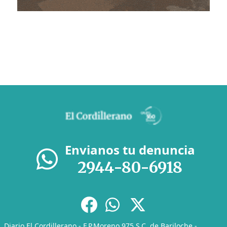
Envianos tu denuncia
2944-80-6918
Diario El Cordillerano - F.P.Moreno 975 S.C. de Bariloche -