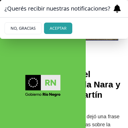
¿Querés recibir nuestras notificaciones?
NO, GRACIAS
ACEPTAR
|
SU PALABRA
11/05/2026
Maxi López rompió el
silencio sobre Wanda Nara y
su separación de Martín
Migueles
El exfutbolista habló con Intrusos y dejó una frase
que encendió aún más las sospechas sobre la