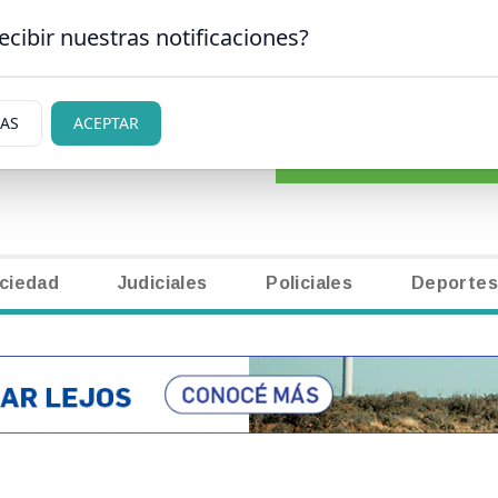
ecibir nuestras notificaciones?
CLASIFICADOS
|
NECR
CARLOS DE BARILOCHE
IAS
ACEPTAR
ciedad
Judiciales
Policiales
Deportes