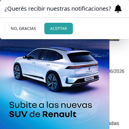
¿Querés recibir nuestras notificaciones?
NO, GRACIAS
ACEPTAR
UNA HOTELERA CONFESÓ MUY
|
SUELTA DE CUERPO ANTE UN
07/06/2026
FRANCÉS
La coima, método para
acceder a la tierra en el
Bariloche de 1910
Mientras otros pioneros ilustres llevaban décadas