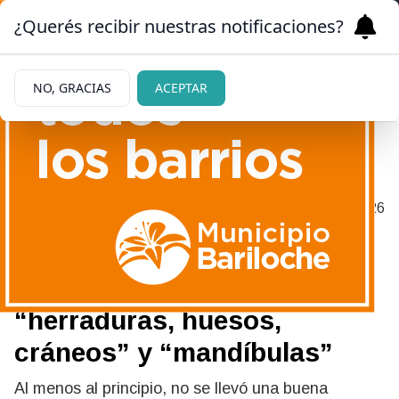
¿Querés recibir nuestras notificaciones?
NO, GRACIAS
ACEPTAR
AUNQUE SIN DUELOS DE COWBOYS,
|
07/06/2026
PARECÍA EL VIEJO OESTE
Cuando caminar por
Bariloche era pisar
“herraduras, huesos,
cráneos” y “mandíbulas”
Al menos al principio, no se llevó una buena