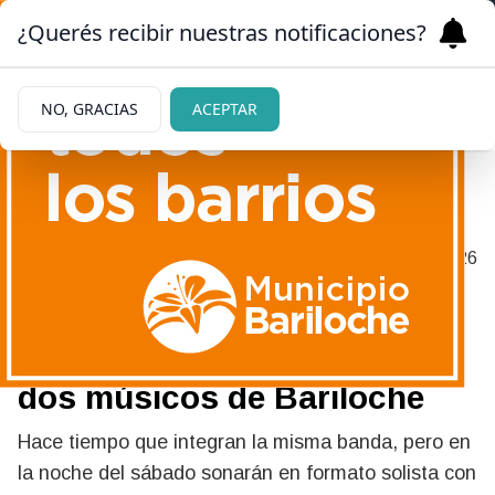
¿Querés recibir nuestras notificaciones?
NO, GRACIAS
ACEPTAR
LAS TRIBUS DEL ROCK QUEDARON
|
03/06/2026
ATRÁS
Al comienzo se miraban de
lejos: compartirán concierto
dos músicos de Bariloche
Hace tiempo que integran la misma banda, pero en
la noche del sábado sonarán en formato solista con