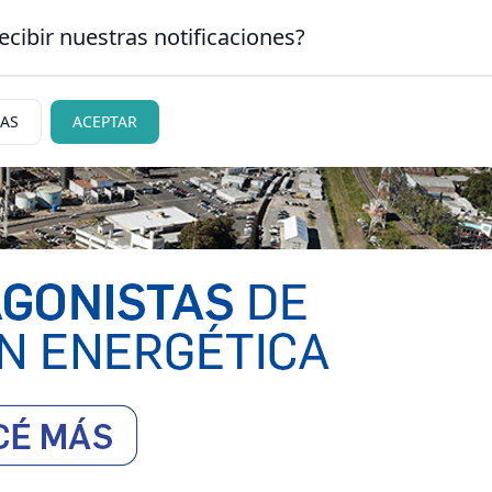
ecibir nuestras notificaciones?
CLASIFICADOS
|
NECR
N CARLOS DE BARILOCHE
IAS
ACEPTAR
ciedad
Judiciales
Policiales
Deportes