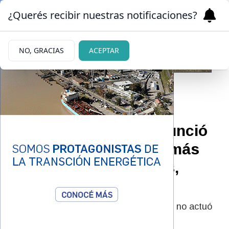
¿Querés recibir nuestras notificaciones?
NO, GRACIAS
ACEPTAR
02/06/2026
El tío de Agostina denunció
que en el crimen “hay más
personas involucradas,
gente de poder”
El hombre sostuvo que Claudio Barrelier no actuó
solo en el femicidio de la adolescente.