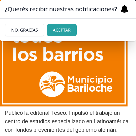
¿Querés recibir nuestras notificaciones?
NO, GRACIAS
ACEPTAR
|
AUTORES DE LA ARGENTINA Y CHILE
25/05/2026
Con participación
barilochense, lanzan libro
sobre cine mapuche
Publicó la editorial Teseo. Impulsó el trabajo un
centro de estudios especializado en Latinoamérica
con fondos provenientes del gobierno alemán.