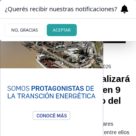
¿Querés recibir nuestras notificaciones?
NO, GRACIAS
ACEPTAR
|
EL JUICIO COMIENZA EN JUNIO
18/05/2026
Caso Loan Peña: se realizará
una inspección ocular en 9
de Julio antes del inicio del
juicio oral
La inspección comprenderá diversos lugares
vinculados con los hechos investigados, entre ellos