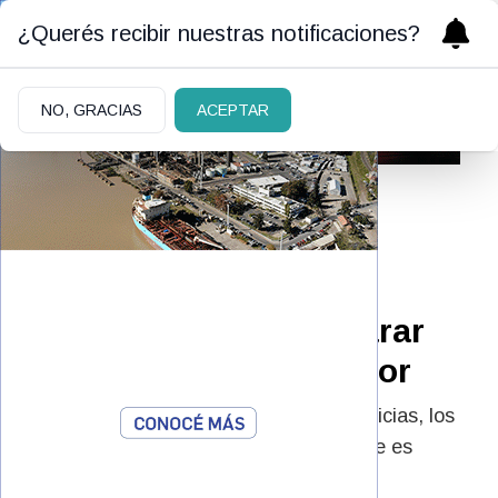
¿Querés recibir nuestras notificaciones?
NO, GRACIAS
ACEPTAR
09/05/2026
ARCA recordó qué
productos deben declarar
quienes viajen al exterior
La Aduana difundió los límites de franquicias, los
montos permitidos y los casos en los que es
obligatorio completar formularios.