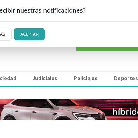
ecibir nuestras notificaciones?
CLASIFICADOS
|
NECR
N CARLOS DE BARILOCHE
IAS
ACEPTAR
ciedad
Judiciales
Policiales
Deportes