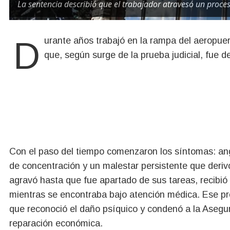
La sentencia describió que el trabajador atravesó un proces
Durante años trabajó en la rampa del aeropuerto de Bariloche, en turnos exigentes y en un entorno
que, según surge de la prueba judicial, fue 
Con el paso del tiempo comenzaron los síntomas: angust
de concentración y un malestar persistente que deri
agravó hasta que fue apartado de sus tareas, recibió
mientras se encontraba bajo atención médica. Ese pr
que reconoció el daño psíquico y condenó a la Aseg
reparación económica.