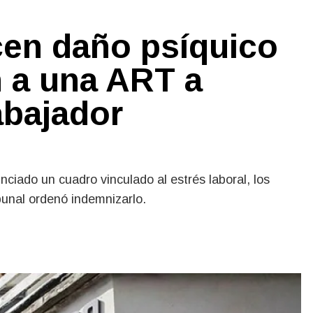
cen daño psíquico
n a una ART a
abajador
iado un cuadro vinculado al estrés laboral, los
bunal ordenó indemnizarlo.