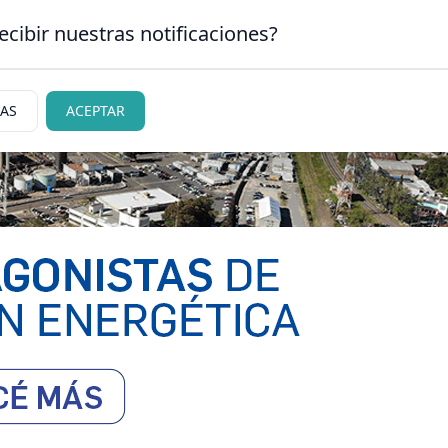
ecibir nuestras notificaciones?
CLASIFICADOS
|
NECR
ARLOS DE BARILOCHE
IAS
ACEPTAR
ciedad
Judiciales
Policiales
Deportes