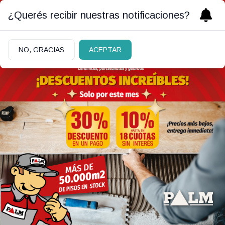
¿Querés recibir nuestras notificaciones?
NO, GRACIAS
ACEPTAR
MUJERES QUE TRANSFORMAN
|
31/01/2024
Julissa Mantilla, en defensa
a ultranza de los derechos
humanos