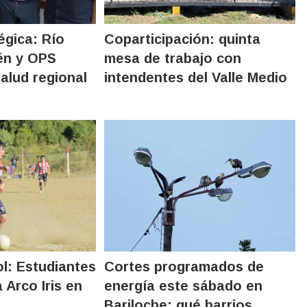
égica: Río
Coparticipación: quinta
én y OPS
mesa de trabajo con
salud regional
intendentes del Valle Medio
ol: Estudiantes
Cortes programados de
 Arco Iris en
energía este sábado en
Bariloche: qué barrios