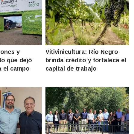
rones y
Vitivinicultura: Río Negro
lo que dejó
brinda crédito y fortalece el
a el campo
capital de trabajo