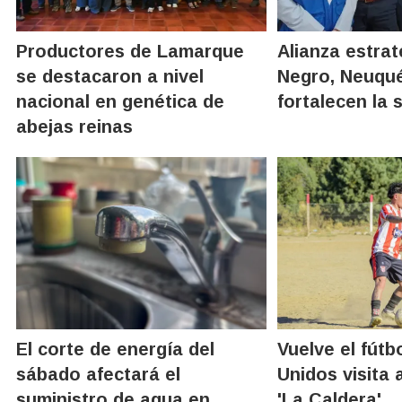
Productores de Lamarque
Alianza estrat
se destacaron a nivel
Negro, Neuqu
nacional en genética de
fortalecen la 
abejas reinas
El corte de energía del
Vuelve el fútb
sábado afectará el
Unidos visita a
suministro de agua en
'La Caldera'