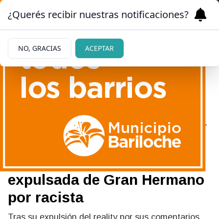
¿Querés recibir nuestras notificaciones?
NO, GRACIAS
ACEPTAR
|
ANTECEDENTE ESCANDALOSO
13/03/2026
Quién es Carmiña Masi y por
qué generó repudio en
Paraguay antes de ser
expulsada de Gran Hermano
por racista
Tras su expulsión del reality por sus comentarios