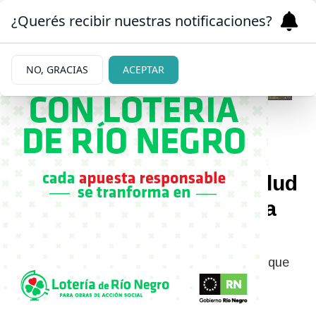
¿Querés recibir nuestras notificaciones?
NO, GRACIAS
ACEPTAR
|
PREOCUPACIÓN
13/03/2026
Cuál es el problema de salud
que sufre Andrea del Boca
en Gran Hermano
Andrea del Boca reveló el problema de salud que
atraviesa en Gran Hermano