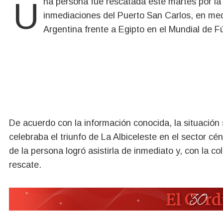
Una persona fue rescatada este martes por la tarde de las aguas del lago Nahuel Huapi, en las
inmediaciones del Puerto San Carlos, en medio
Argentina frente a Egipto en el Mundial de Fú
De acuerdo con la información conocida, la situación
celebraba el triunfo de La Albiceleste en el sector c
de la persona logró asistirla de inmediato y, con la c
rescate.