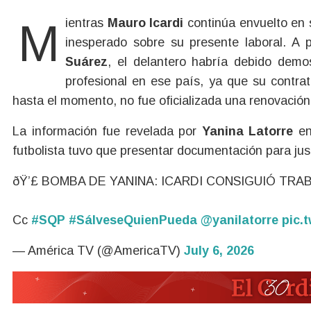
Mientras
Mauro Icardi
continúa envuelto en s
inesperado sobre su presente laboral. A
Suárez
, el delantero habría debido demo
profesional en ese país, ya que su contr
hasta el momento, no fue oficializada una renovación
La información fue revelada por
Yanina Latorre
e
futbolista tuvo que presentar documentación para just
ðŸ’£ BOMBA DE YANINA: ICARDI CONSIGUIÓ TRA
Cc
#SQP
#SálveseQuienPueda
@yanilatorre
pic.
— América TV (@AmericaTV)
July 6, 2026