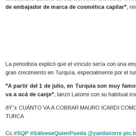
de embajador de marca de cosmética capilar"
, re
La periodista explicó que el vínculo sería con una e
gran crecimiento en Turquía, especialmente por el tu
"A partir del 1 de julio, en Turquía son muy fam
va a acá de canje"
, lanzó Latorre con su habitual iro
ðŸ˜± CUÁNTO VA A COBRAR MAURO ICARDI COM
TURCA
Cc
#SQP
#SálveseQuienPueda
@yanilatorre
pic.