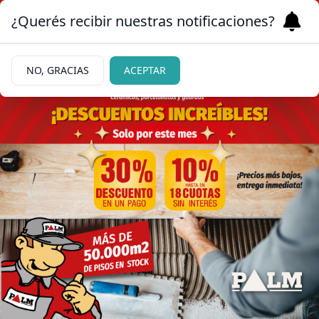
¿Querés recibir nuestras notificaciones?
NO, GRACIAS
ACEPTAR
DURO GOLPE PARA EDICIONES LAS
|
10/06/2026
GUACHAS
Devastador robo sufrió una
editorial que publica a
barilochenses
Estaban en proceso nuevos libros de Graciela Cros
y de Inka von Linden, entre otras escritoras de