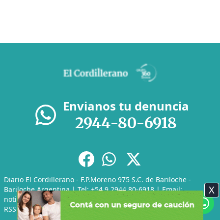
Envianos tu denuncia
2944-80-6918
Diario El Cordillerano - F.P.Moreno 975 S.C. de Bariloche -
X
Bariloche Argentina | Tel: +54 9 2944 80-6918 | Email:
noticias@elcordillerano.com.ar
RSS
|
Media Kit
|
Políticas de Privacidad
|
Archivo