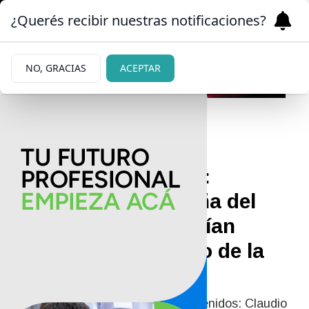
¿Querés recibir nuestras notificaciones?
NO, GRACIAS
ACEPTAR
09/06/2026
Crimen de Agostina:
detuvieron a la dueña del
Ford Ka donde habrían
trasladado el cuerpo de la
joven
Ya hay otros dos sospechosos detenidos: Claudio