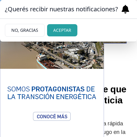
¿Querés recibir nuestras notificaciones?
NO, GRACIAS
ACEPTAR
08/06/2026
Villa La Angostura:
detuvieron a un hombre que
era buscado por la Justicia
de Buenos Aires
El procedimiento se llevó a cabo tras una rápida
investigación que permitió ubicar al prófugo en la