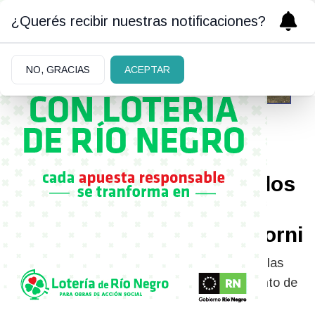
¿Querés recibir nuestras notificaciones?
NO, GRACIAS
ACEPTAR
07/06/2026
La Justicia avanza sobre los
bienes y movimientos
financieros de Manuel Adorni
El jefe de Gabinete podría ser convocado en las
próximas semanas para justificar el crecimiento de
su patrimonio.