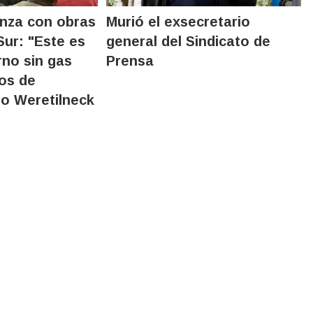
nza con obras
Murió el exsecretario
Sur: "Este es
general del Sindicato de
erno sin gas
Prensa
nos de
jo Weretilneck