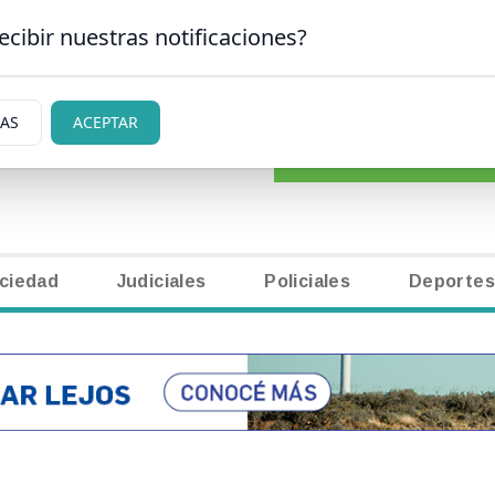
ecibir nuestras notificaciones?
CLASIFICADOS
|
NECR
N CARLOS DE BARILOCHE
IAS
ACEPTAR
ciedad
Judiciales
Policiales
Deportes