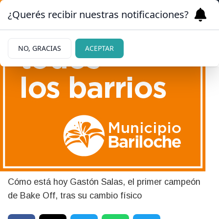
¿Querés recibir nuestras notificaciones?
NO, GRACIAS
ACEPTAR
|
LAS FOTOS
07/06/2026
El impactante cambio físico
de Gastón Salas, el primer
ganador de Bake Off
Cómo está hoy Gastón Salas, el primer campeón
de Bake Off, tras su cambio físico