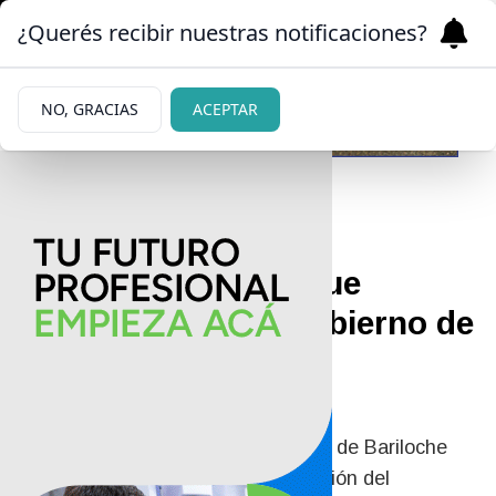
¿Querés recibir nuestras notificaciones?
NO, GRACIAS
ACEPTAR
07/06/2026
Gustavo Gennuso fue
designado por el gobierno de
Milei al frente de la
Fundación Intecnus
El ingeniero nuclear y exintendente de Bariloche
presidirá el Consejo de Administración del