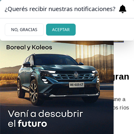
¿Querés recibir nuestras notificaciones?
NO, GRACIAS
ACEPTAR
07/06/2026
Río Limay: invitan a una gran
limpieza comunitaria
Una tradición de más de dos décadas que reúne a
la comunidad en torno al cuidado de uno de los ríos
más emblemáticos de la Patagonia.